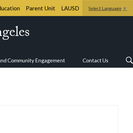
ducation
Parent Unit
LAUSD
Select Language
▼
geles
 and Community Engagement
Contact Us
Co