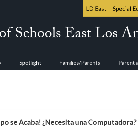
Useful
LD East
Special E
Links
f Schools East Los An
y
Spotlight
Families/Parents
Parent
mpo se Acaba! ¿Necesita una Computadora?