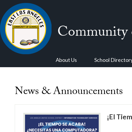
Community o
Skip
to
main
content
About Us
School Director
News & Announcements
¡El Tie