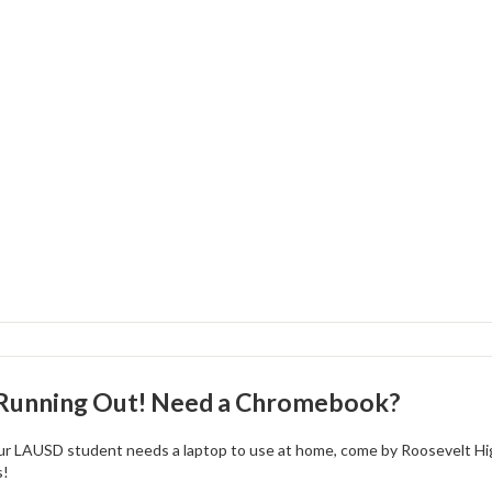
 Running Out! Need a Chromebook?
our LAUSD student needs a laptop to use at home, come by Roosevelt High
s!